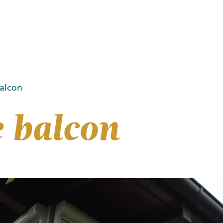
balcon
e balcon