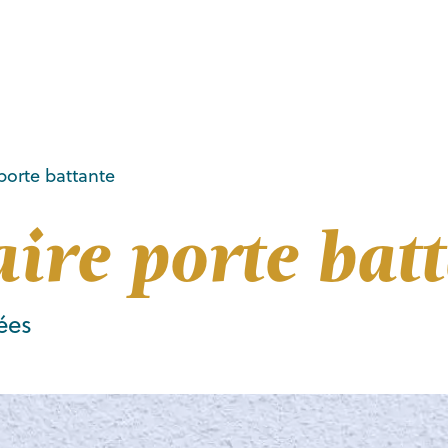
porte battante
ire porte bat
ées