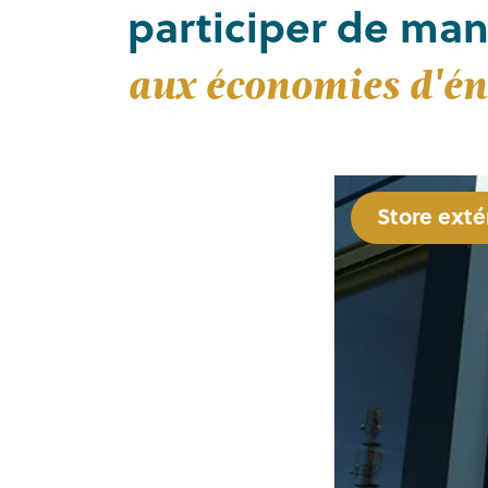
participer de man
aux économies d'én
Volets rou
Store exté