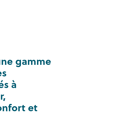
 une gamme
es
és à
r,
onfort et