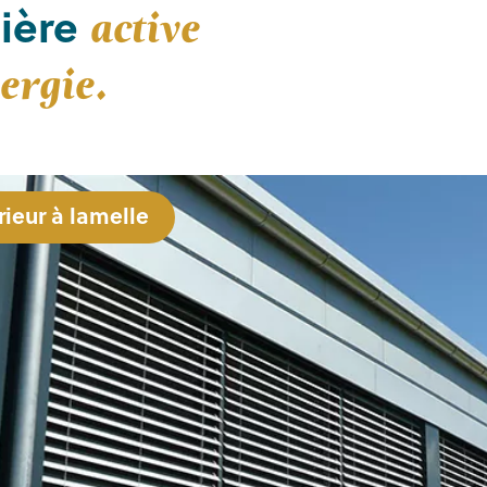
ière
active
ergie.
lants empilables
rieur à lamelle